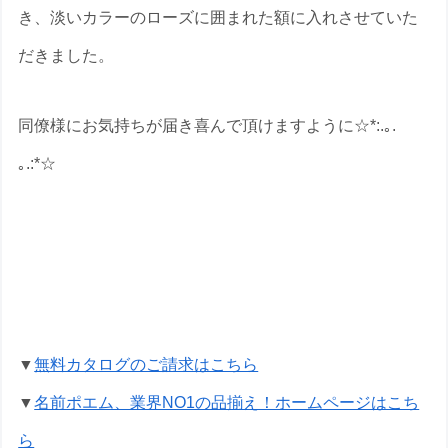
き、淡いカラーのローズに囲まれた額に入れさせていた
だきました。
同僚様にお気持ちが届き喜んで頂けますように☆*:.｡.
｡.:*☆
定年退職祝いの名前ポエムのプレゼント
なら いろは屋へ
▼
無料カタログのご請求はこちら
▼
名前ポエム、業界NO1の品揃え！ホームページはこち
ら