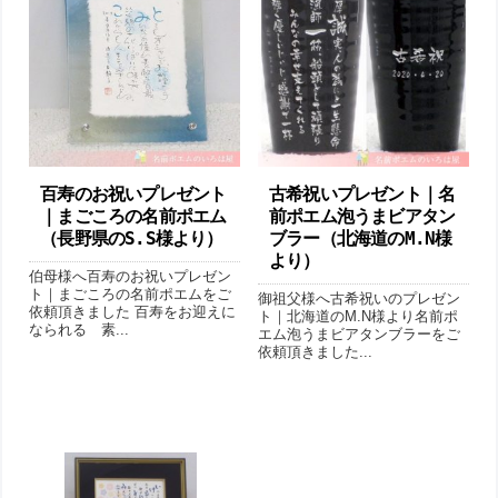
百寿のお祝いプレゼント
古希祝いプレゼント｜名
｜まごころの名前ポエム
前ポエム泡うまビアタン
（長野県のS.S様より ）
ブラー（北海道のM.N様
より ）
伯母様へ百寿のお祝いプレゼン
ト｜まごころの名前ポエムをご
御祖父様へ古希祝いのプレゼン
依頼頂きました 百寿をお迎えに
ト｜北海道のM.N様より名前ポ
なられる 素...
エム泡うまビアタンブラーをご
依頼頂きました...