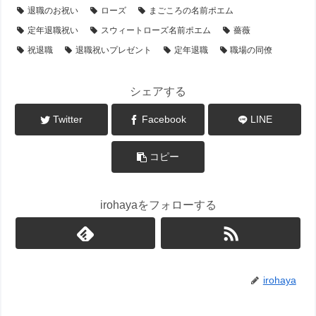
退職のお祝い
ローズ
まごころの名前ポエム
定年退職祝い
スウィートローズ名前ポエム
薔薇
祝退職
退職祝いプレゼント
定年退職
職場の同僚
シェアする
Twitter
Facebook
LINE
コピー
irohayaをフォローする
irohaya