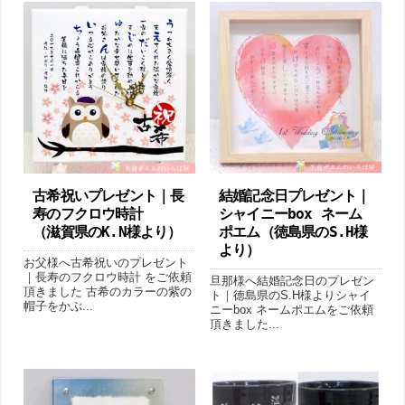
古希祝いプレゼント｜ 長
結婚記念日プレゼント｜
寿のフクロウ時計
シャイニーbox ネーム
（滋賀県のK.N様より ）
ポエム （徳島県のS.H様
より）
お父様へ古希祝いのプレゼント
｜長寿のフクロウ時計 をご依頼
旦那様へ結婚記念日のプレゼン
頂きました 古希のカラーの紫の
ト｜徳島県のS.H様よりシャイ
帽子をかぶ...
ニーbox ネームポエムをご依頼
頂きました...