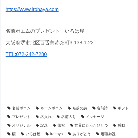
https://www.irohaya.com
名前ポエムのプレゼント いろは屋
大阪府堺市北区百舌鳥赤畑町3-138-1-22
TEL:072-242-7280
【アイテム別・お客様事例】
【シーン別・制作事例】
【フラワーアレンジ】の名前ポエム
【退職・転勤祝い】プレゼント・名前ポエム
名前ポエム
ネームポエム
名前の詩
名前詩
ギフト
プレゼント
名入れ
名前入り
メッセージ
オリジナル
記念
御祝
世界にたったひとつ
感動
額
いろは屋
irohaya
ありがとう
退職御祝