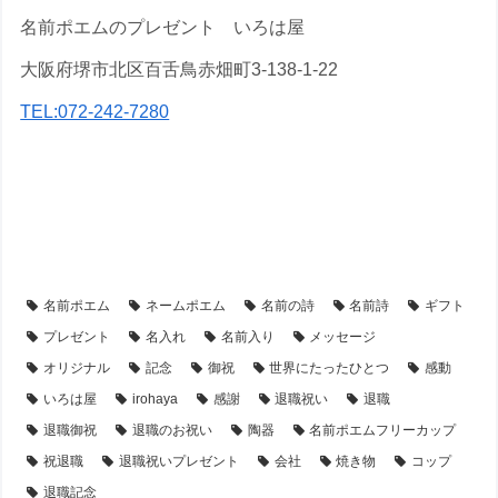
名前ポエムのプレゼント いろは屋
大阪府堺市北区百舌鳥赤畑町3-138-1-22
TEL:072-242-7280
【還暦祝い】のプレゼント・名前ポエム
【アイテム別・お客様事例】
【シーン別・制作事例】
【フラワーアレンジ】の名前ポエム
名前ポエム
ネームポエム
名前の詩
名前詩
ギフト
プレゼント
名入れ
名前入り
メッセージ
オリジナル
記念
御祝
世界にたったひとつ
感動
いろは屋
irohaya
感謝
退職祝い
退職
退職御祝
退職のお祝い
陶器
名前ポエムフリーカップ
祝退職
退職祝いプレゼント
会社
焼き物
コップ
退職記念