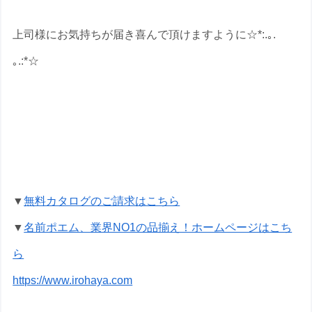
上司様にお気持ちが届き喜んで頂けますように☆*:.｡.
｡.:*☆
退職祝いの名前ポエムのプレゼントな
ら いろは屋へ
▼
無料カタログのご請求はこちら
▼
名前ポエム、業界NO1の品揃え！ホームページはこち
ら
https://www.irohaya.com