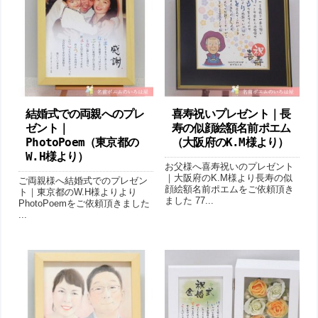
結婚式での両親へのプレ
喜寿祝いプレゼント｜長
ゼント｜
寿の似顔絵額名前ポエム
PhotoPoem（東京都の
（大阪府のK.M様より ）
W.H様より ）
お父様へ喜寿祝いのプレゼント
｜大阪府のK.M様より長寿の似
ご両親様へ結婚式でのプレゼン
顔絵額名前ポエムをご依頼頂き
ト｜東京都のW.H様よりより
ました 77...
PhotoPoemをご依頼頂きました
...