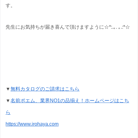
す。
先生にお気持ちが届き喜んで頂けますように☆*:.｡. ｡.:*☆
退職祝いの名前ポエムのプレゼントな
ら いろは屋へ
▼
無料カタログのご請求はこちら
▼
名前ポエム、業界NO1の品揃え！ホームページはこち
ら
https://www.irohaya.com