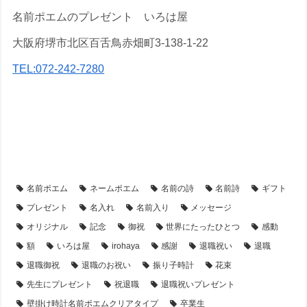
名前ポエムのプレゼント いろは屋
大阪府堺市北区百舌鳥赤畑町3-138-1-22
TEL:072-242-7280
【アイテム別・お客様事例】
【シーン別・制作事例】
【時計】の名前ポエム
【退職・転勤祝い】プレゼント・名前ポエム
名前ポエム
ネームポエム
名前の詩
名前詩
ギフト
プレゼント
名入れ
名前入り
メッセージ
オリジナル
記念
御祝
世界にたったひとつ
感動
額
いろは屋
irohaya
感謝
退職祝い
退職
退職御祝
退職のお祝い
振り子時計
花束
先生にプレゼント
祝退職
退職祝いプレゼント
壁掛け時計名前ポエムクリアタイプ
卒業生