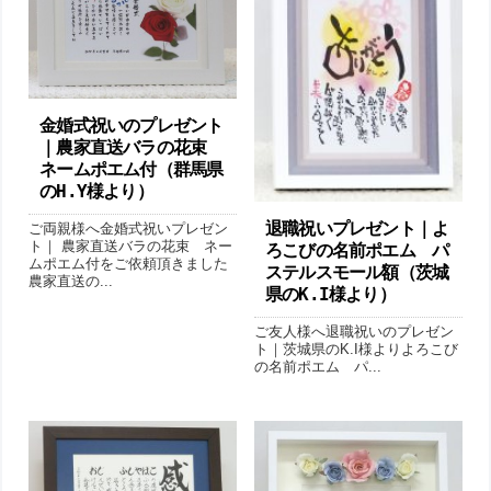
金婚式祝いのプレゼント
｜農家直送バラの花束
ネームポエム付（群馬県
のH.Y様より ）
退職祝いプレゼント｜よ
ご両親様へ金婚式祝いプレゼン
ト｜ 農家直送バラの花束 ネー
ろこびの名前ポエム パ
ムポエム付をご依頼頂きました
ステルスモール額（茨城
農家直送の...
県のK.I様より）
ご友人様へ退職祝いのプレゼン
ト｜茨城県のK.I様よりよろこび
の名前ポエム パ...