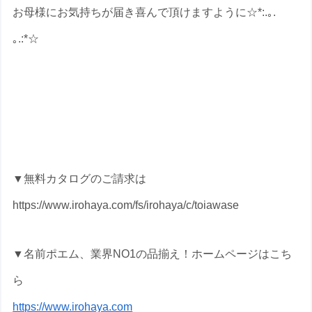
お母様にお気持ちが届き喜んで頂けますように☆*:.｡.
｡.:*☆
退職祝いの名前ポエムのプレゼントな
ら いろは屋へ
▼無料カタログのご請求は
https://www.irohaya.com/fs/irohaya/c/toiawase
▼名前ポエム、業界NO1の品揃え！ホームページはこち
ら
https://www.irohaya.com