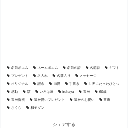
【還暦祝い】のプレゼント・名前ポエム
【アイテム別・お客様事例】
【額縁】の名前ポエム
【シーン別・制作事例】
名前ポエム
ネームポエム
名前の詩
名前詩
ギフト
プレゼント
名入れ
名前入り
メッセージ
オリジナル
記念
御祝
手書き
世界にたったひとつ
感動
額
いろは屋
irohaya
還暦
60歳
還暦御祝
還暦祝いプレゼント
還暦のお祝い
書道
さくら
和モダン
シェアする