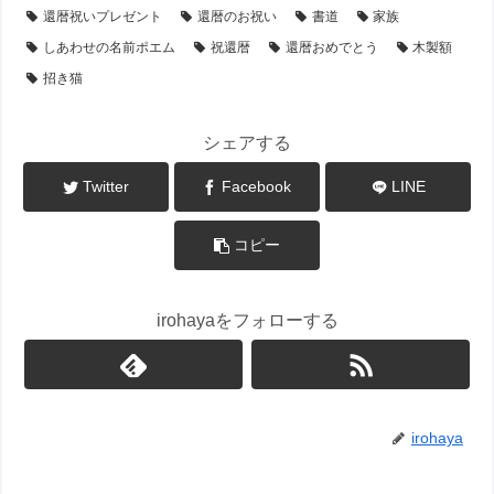
還暦祝いプレゼント
還暦のお祝い
書道
家族
しあわせの名前ポエム
祝還暦
還暦おめでとう
木製額
招き猫
シェアする
Twitter
Facebook
LINE
コピー
irohayaをフォローする
irohaya