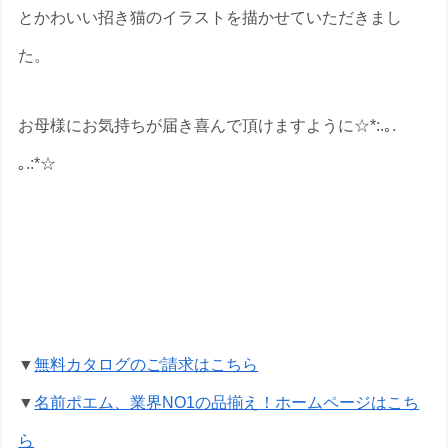
とかわいい招き猫のイラストを描かせていただきまし
た。
お母様にお気持ちが届き喜んで頂けますように☆*:.｡.
｡.:*☆
還暦祝いの名前ポエムのプレゼントな
ら いろは屋へ
▼
無料カタログのご請求はこちら
▼
名前ポエム、業界NO1の品揃え！ホームページはこち
ら