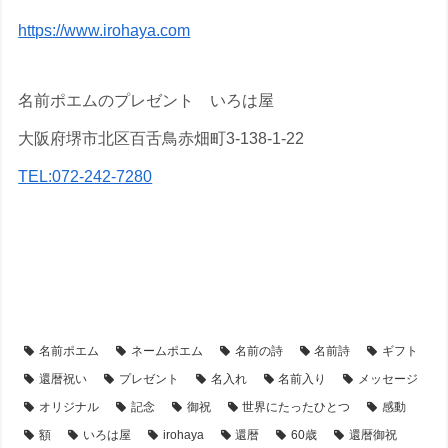
https://www.irohaya.com
名前ポエムのプレゼント いろは屋
大阪府堺市北区百舌鳥赤畑町3-138-1-22
TEL:072-242-7280
【還暦祝い】のプレゼント・名前ポエム
【アイテム別・お客様事例】
【額縁】の名前ポエム
【シーン別・制作事例】
名前ポエム
ネームポエム
名前の詩
名前詩
ギフト
還暦祝い
プレゼント
名入れ
名前入り
メッセージ
オリジナル
記念
御祝
世界にたったひとつ
感動
額
いろは屋
irohaya
還暦
60歳
還暦御祝