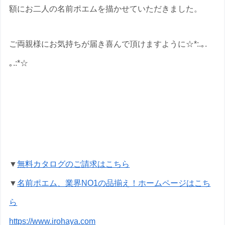
額にお二人の名前ポエムを描かせていただきました。
ご両親様にお気持ちが届き喜んで頂けますように☆*:.｡.
｡.:*☆
金婚式祝いの名前ポエムのプレゼントな
ら いろは屋へ
▼
無料カタログのご請求はこちら
▼
名前ポエム、業界NO1の品揃え！ホームページはこち
ら
https://www.irohaya.com