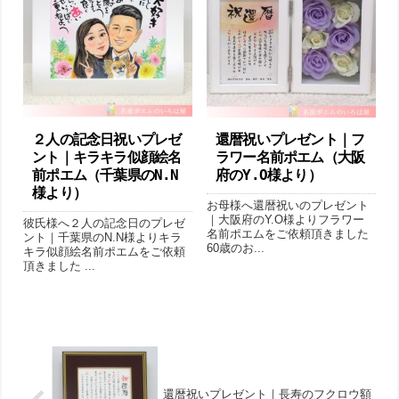
２人の記念日祝いプレゼ
還暦祝いプレゼント｜フ
ント｜キラキラ似顔絵名
ラワー名前ポエム（大阪
前ポエム（千葉県のN.N
府のY.O様より ）
様より ）
お母様へ還暦祝いのプレゼント
｜大阪府のY.O様よりフラワー
彼氏様へ２人の記念日のプレゼ
名前ポエムをご依頼頂きました
ント｜千葉県のN.N様よりキラ
60歳のお...
キラ似顔絵名前ポエムをご依頼
頂きました ...
還暦祝いプレゼント｜長寿のフクロウ額