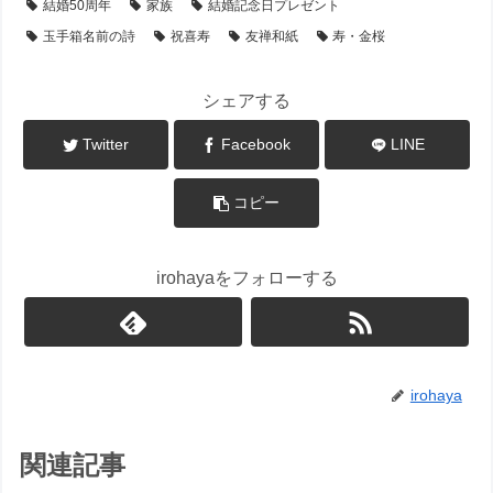
結婚50周年
家族
結婚記念日プレゼント
玉手箱名前の詩
祝喜寿
友禅和紙
寿・金桜
シェアする
Twitter
Facebook
LINE
コピー
irohayaをフォローする
irohaya
関連記事