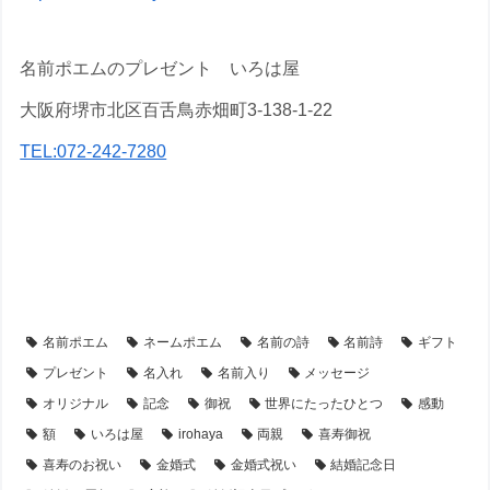
名前ポエムのプレゼント いろは屋
大阪府堺市北区百舌鳥赤畑町3-138-1-22
TEL:072-242-7280
【アイテム別・お客様事例】
【額縁】の名前ポエム
【シーン別・制作事例】
【金婚式・銀婚式・真珠婚式・結婚記念日】プレゼント・名前ポエム
名前ポエム
ネームポエム
名前の詩
名前詩
ギフト
プレゼント
名入れ
名前入り
メッセージ
オリジナル
記念
御祝
世界にたったひとつ
感動
額
いろは屋
irohaya
両親
喜寿御祝
喜寿のお祝い
金婚式
金婚式祝い
結婚記念日