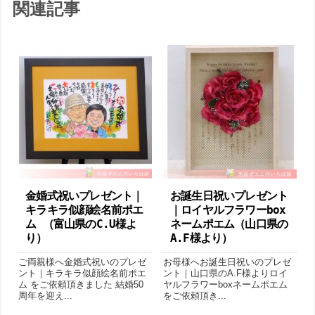
関連記事
金婚式祝いプレゼント｜
お誕生日祝いプレゼント
キラキラ似顔絵名前ポエ
｜ロイヤルフラワーbox
ム （富山県のC.U様よ
ネームポエム（山口県の
り ）
A.F様より ）
ご両親様へ金婚式祝いのプレゼ
お母様へお誕生日祝いのプレゼ
ント｜キラキラ似顔絵名前ポエ
ント｜山口県のA.F様よりロイ
ム をご依頼頂きました 結婚50
ヤルフラワーboxネームポエム
周年を迎え...
をご依頼頂き...