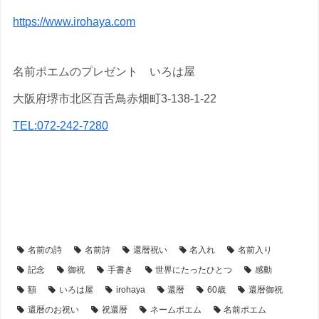
https://www.irohaya.com
名前ポエムのプレゼント いろは屋
大阪府堺市北区百舌鳥赤畑町3-138-1-22
TEL:072-242-7280
【還暦祝い】のプレゼント・名前ポエム
【アイテム別・お客様事例】
【似顔絵】名前ポエム
【シーン別・制作事例】
名前の詩
名前詩
還暦祝い
名入れ
名前入り
記念
御祝
手書き
世界にたったひとつ
感動
額
いろは屋
irohaya
還暦
60歳
還暦御祝
還暦のお祝い
祝還暦
ネームポエム
名前ポエム