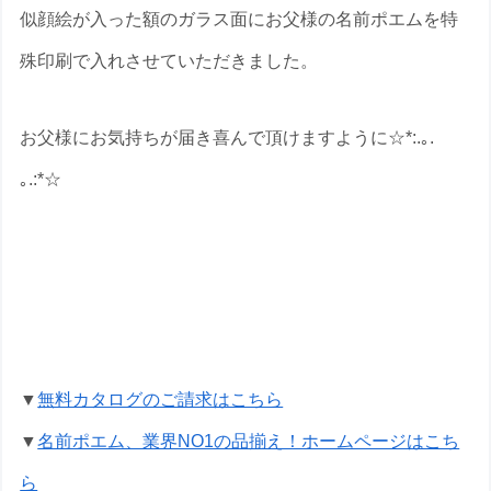
似顔絵が入った額のガラス面にお父様の名前ポエムを特
殊印刷で入れさせていただきました。
お父様にお気持ちが届き喜んで頂けますように☆*:.｡.
｡.:*☆
還暦祝いの名前ポエムのプレゼントな
ら いろは屋へ
▼
無料カタログのご請求はこちら
▼
名前ポエム、業界NO1の品揃え！ホームページはこち
ら