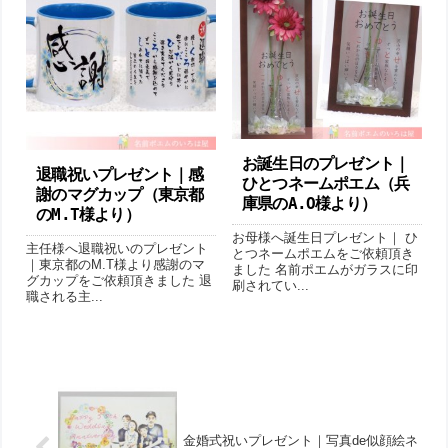
お誕生日のプレゼント｜
退職祝いプレゼント｜感
ひとつネームポエム（兵
謝のマグカップ（東京都
庫県のA.O様より ）
のM.T様より ）
お母様へ誕生日プレゼント｜ ひ
主任様へ退職祝いのプレゼント
とつネームポエムをご依頼頂き
｜東京都のM.T様より感謝のマ
ました 名前ポエムがガラスに印
グカップをご依頼頂きました 退
刷されてい...
職される主...
金婚式祝いプレゼント｜写真de似顔絵ネ