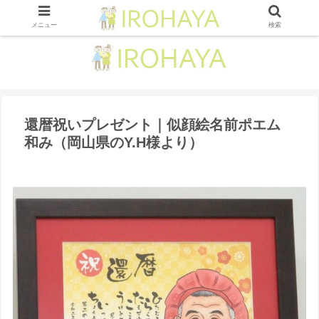
メニュー
検索
還暦祝いプレゼント｜似顔絵名前ポエム
和み（岡山県のY.H様より ）