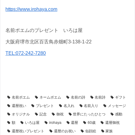
https://www.irohaya.com
名前ポエムのプレゼント いろは屋
大阪府堺市北区百舌鳥赤畑町3-138-1-22
TEL:072-242-7280
【還暦祝い】のプレゼント・名前ポエム
【アイテム別・お客様事例】
【似顔絵】名前ポエム
名前ポエム
ネームポエム
名前の詩
名前詩
ギフト
還暦祝い
プレゼント
名入れ
名前入り
メッセージ
オリジナル
記念
御祝
世界にたったひとつ
感動
額
いろは屋
irohaya
還暦
60歳
還暦御祝
還暦祝いプレゼント
還暦のお祝い
似顔絵
家族