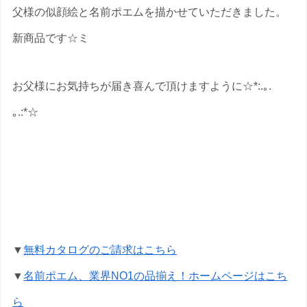
父様の似顔絵と名前ポエムを描かせていただきました。
新商品です☆ミ
お父様にお気持ちが届き喜んで頂けますように☆*:.｡.
｡.:*☆
還暦祝いの名前ポエムのプレゼントな
ら いろは屋へ
▼
無料カタログのご請求はこちら
▼
名前ポエム、業界NO1の品揃え！ホームページはこち
ら