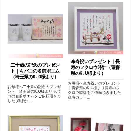
傘寿祝いプレゼント｜長
二十歳の記念のプレゼン
寿のフクロウ時計（青森
ト｜キバコの名前ポエム
県のK.U様より ）
（埼玉県のK.O様より ）
お母様へ傘寿祝いのプレゼント
お母様へ二十歳の記念のプレゼ
｜青森県のK.U様より長寿のフ
ント｜埼玉県のK.O様よりキバ
クロウ時計をご依頼頂きました
コの名前ポエムをご依頼頂きま
傘寿カラー...
した 娘様か...