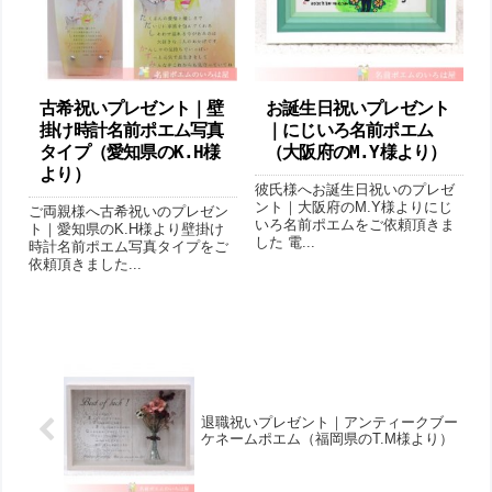
古希祝いプレゼント｜壁
お誕生日祝いプレゼント
掛け時計名前ポエム写真
｜にじいろ名前ポエム
タイプ（愛知県のK.H様
（大阪府のM.Y様より ）
より ）
彼氏様へお誕生日祝いのプレゼ
ント｜大阪府のM.Y様よりにじ
ご両親様へ古希祝いのプレゼン
いろ名前ポエムをご依頼頂きま
ト｜愛知県のK.H様より壁掛け
した 電...
時計名前ポエム写真タイプをご
依頼頂きました...
退職祝いプレゼント｜アンティークブー
ケネームポエム（福岡県のT.M様より ）