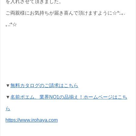
を入れさせて頂きました。
ご両親様にお気持ちが届き喜んで頂けますように☆*:.｡.
｡.:*☆
金婚式祝いの名前ポエムのプレゼントな
ら いろは屋へ
▼
無料カタログのご請求はこちら
▼
名前ポエム、業界NO1の品揃え！ホームページはこち
ら
https://www.irohaya.com