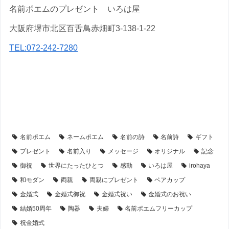
名前ポエムのプレゼント いろは屋
大阪府堺市北区百舌鳥赤畑町3-138-1-22
TEL:072-242-7280
【アイテム別・お客様事例】
【シーン別・制作事例】
【陶器・タンブラー】の名前ポエム
【金婚式・銀婚式・真珠婚式・結婚記念日】プレゼント・名前ポエム
名前ポエム
ネームポエム
名前の詩
名前詩
ギフト
プレゼント
名前入り
メッセージ
オリジナル
記念
御祝
世界にたったひとつ
感動
いろは屋
irohaya
和モダン
両親
両親にプレゼント
ペアカップ
金婚式
金婚式御祝
金婚式祝い
金婚式のお祝い
結婚50周年
陶器
夫婦
名前ポエムフリーカップ
祝金婚式