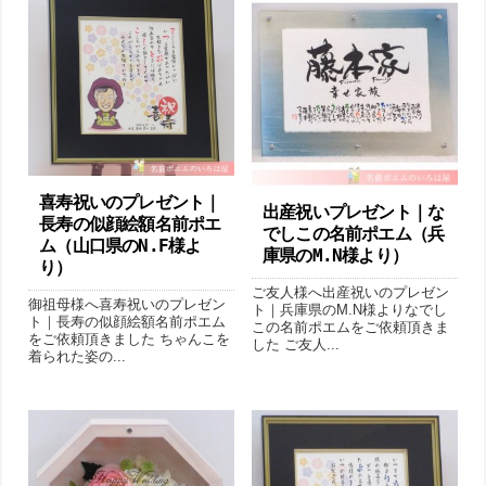
喜寿祝いのプレゼント｜
出産祝いプレゼント｜な
長寿の似顔絵額名前ポエ
でしこの名前ポエム（兵
ム（山口県のN.F様よ
庫県のM.N様より ）
り ）
ご友人様へ出産祝いのプレゼン
御祖母様へ喜寿祝いのプレゼン
ト｜兵庫県のM.N様よりなでし
ト｜長寿の似顔絵額名前ポエム
この名前ポエムをご依頼頂きま
をご依頼頂きました ちゃんこを
した ご友人...
着られた姿の...