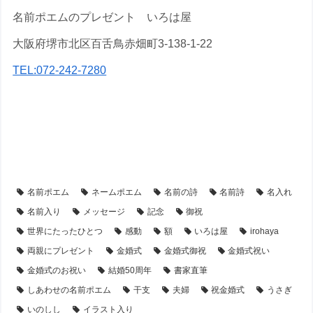
名前ポエムのプレゼント いろは屋
大阪府堺市北区百舌鳥赤畑町3-138-1-22
TEL:072-242-7280
【アイテム別・お客様事例】
【額縁】の名前ポエム
【シーン別・制作事例】
【金婚式・銀婚式・真珠婚式・結婚記念日】プレゼント・名前ポエム
名前ポエム
ネームポエム
名前の詩
名前詩
名入れ
名前入り
メッセージ
記念
御祝
世界にたったひとつ
感動
額
いろは屋
irohaya
両親にプレゼント
金婚式
金婚式御祝
金婚式祝い
金婚式のお祝い
結婚50周年
書家直筆
しあわせの名前ポエム
干支
夫婦
祝金婚式
うさぎ
いのしし
イラスト入り