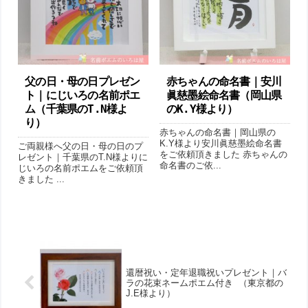
父の日・母の日プレゼン
赤ちゃんの命名書｜安川
ト｜にじいろの名前ポエ
眞慈墨絵命名書（岡山県
ム（千葉県のT.N様よ
のK.Y様より ）
り ）
赤ちゃんの命名書｜岡山県の
K.Y様より安川眞慈墨絵命名書
ご両親様へ父の日・母の日のプ
をご依頼頂きました 赤ちゃんの
レゼント｜千葉県のT.N様よりに
命名書のご依...
じいろの名前ポエムをご依頼頂
きました ...
還暦祝い・定年退職祝いプレゼント｜バ
ラの花束ネームポエム付き （東京都の
J.E様より ）