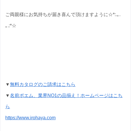
ご両親様にお気持ちが届き喜んで頂けますように☆*:.｡.
｡.:*☆
金婚式祝いの名前ポエムのプレゼントな
ら いろは屋へ
▼
無料カタログのご請求はこちら
▼
名前ポエム、業界NO1の品揃え！ホームページはこち
ら
https://www.irohaya.com