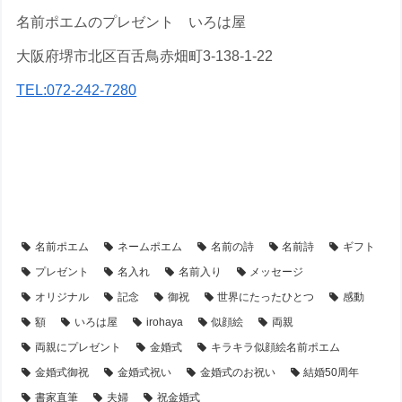
名前ポエムのプレゼント いろは屋
大阪府堺市北区百舌鳥赤畑町3-138-1-22
TEL:072-242-7280
【アイテム別・お客様事例】
【似顔絵】名前ポエム
【シーン別・制作事例】
【金婚式・銀婚式・真珠婚式・結婚記念日】プレゼント・名前ポエム
名前ポエム
ネームポエム
名前の詩
名前詩
ギフト
プレゼント
名入れ
名前入り
メッセージ
オリジナル
記念
御祝
世界にたったひとつ
感動
額
いろは屋
irohaya
似顔絵
両親
両親にプレゼント
金婚式
キラキラ似顔絵名前ポエム
金婚式御祝
金婚式祝い
金婚式のお祝い
結婚50周年
書家直筆
夫婦
祝金婚式