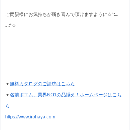
ご両親様にお気持ちが届き喜んで頂けますように☆*:.｡.
｡.:*☆
金婚式祝いの名前ポエムのプレゼントな
ら いろは屋へ
▼
無料カタログのご請求はこちら
▼
名前ポエム、業界NO1の品揃え！ホームページはこち
ら
https://www.irohaya.com