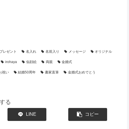
・制作事例】
プレゼント
名入れ
名前入り
メッセージ
オリジナル
irohaya
似顔絵
両親
金婚式
お祝い
結婚50周年
書家直筆
金婚式おめでとう
する
LINE
コピー