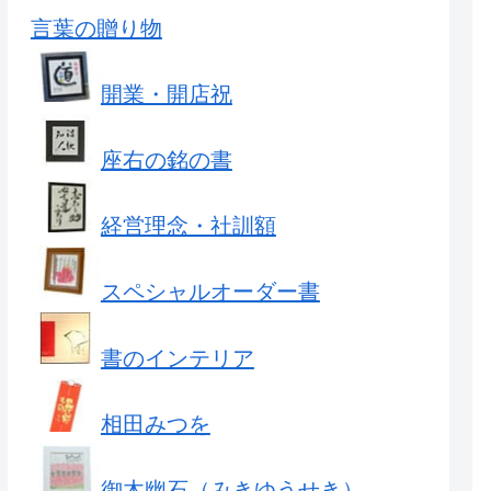
言葉の贈り物
開業・開店祝
座右の銘の書
経営理念・社訓額
スペシャルオーダー書
書のインテリア
相田みつを
御木幽石（みきゆうせき）