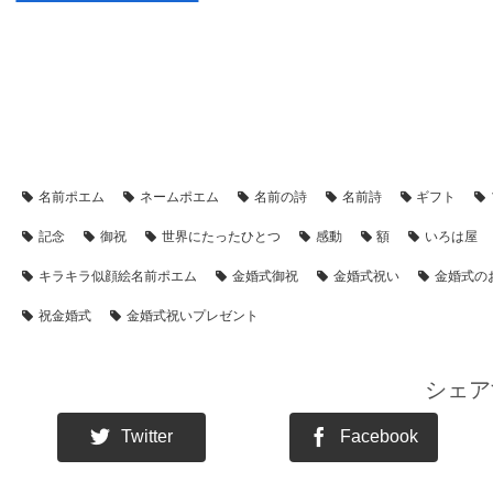
【アイテム別・お客様事例】
【似顔絵】名前ポエム
【シーン別
【金婚式・銀婚式・真珠婚式・結婚記念日】プレゼント・名前ポエム
名前ポエム
ネームポエム
名前の詩
名前詩
ギフト
記念
御祝
世界にたったひとつ
感動
額
いろは屋
キラキラ似顔絵名前ポエム
金婚式御祝
金婚式祝い
金婚式の
祝金婚式
金婚式祝いプレゼント
シェア
Twitter
Facebook