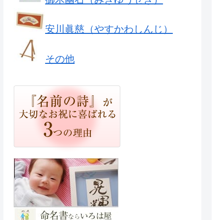
安川眞慈（やすかわしんじ）
その他