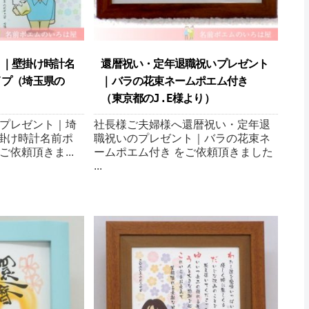
ト｜壁掛け時計名
還暦祝い・定年退職祝いプレゼント
プ（埼玉県の
｜バラの花束ネームポエム付き
（東京都のJ.E様より ）
プレゼント｜埼
社長様ご夫婦様へ還暦祝い・定年退
掛け時計名前ポ
職祝いのプレゼント｜バラの花束ネ
ご依頼頂きま...
ームポエム付き をご依頼頂きました
...