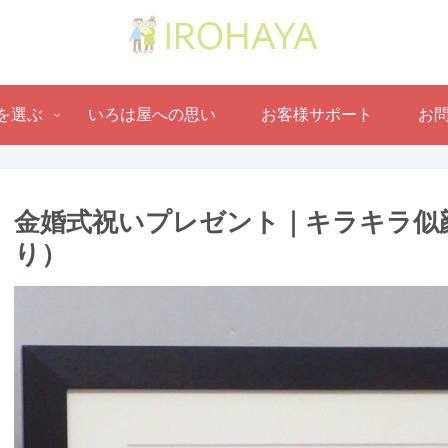
を選ぶ
いろは屋への思い
お客様サポート
お
金婚式祝いプレゼント｜キラキラ似顔
り ）