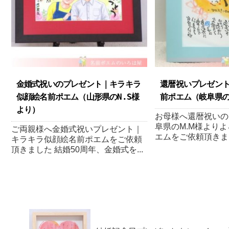
金婚式祝いのプレゼント｜キラキラ
還暦祝いプレゼン
似顔絵名前ポエム（山形県のN.S様
前ポエム（岐阜県のM
より ）
お母様へ還暦祝いの
阜県のM.M様より
ご両親様へ金婚式祝いプレゼント｜
エムをご依頼頂きました
キラキラ似顔絵名前ポエムをご依頼
頂きました 結婚50周年、金婚式を...