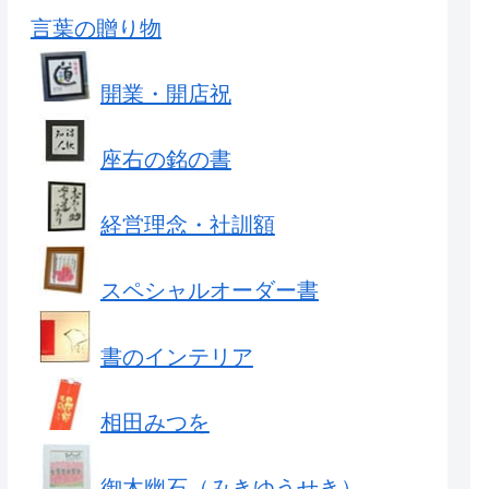
言葉の贈り物
開業・開店祝
座右の銘の書
経営理念・社訓額
スペシャルオーダー書
書のインテリア
相田みつを
御木幽石（みきゆうせき）