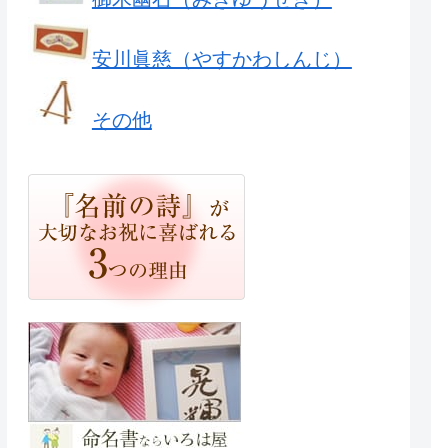
安川眞慈（やすかわしんじ）
その他