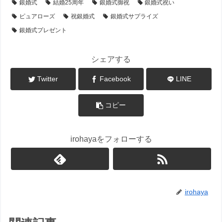
銀婚式
結婚25周年
銀婚式御祝
銀婚式祝い
ピュアローズ
祝銀婚式
銀婚式サプライズ
銀婚式プレゼント
シェアする
Twitter
Facebook
LINE
コピー
irohayaをフォローする
irohaya