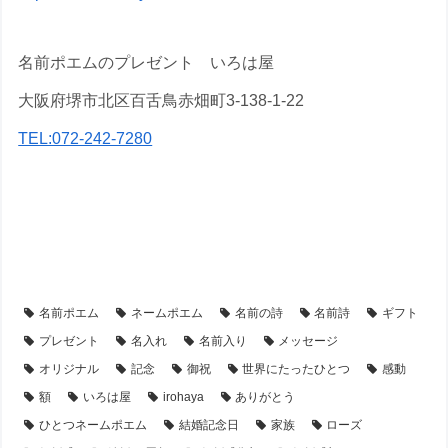
名前ポエムのプレゼント いろは屋
大阪府堺市北区百舌鳥赤畑町3-138-1-22
TEL:072-242-7280
【アイテム別・お客様事例】
【シーン別・制作事例】
【フラワーアレンジ】の名前ポエム
【金婚式・銀婚式・真珠婚式・結婚記念日】プレゼント・名前ポエム
名前ポエム
ネームポエム
名前の詩
名前詩
ギフト
プレゼント
名入れ
名前入り
メッセージ
オリジナル
記念
御祝
世界にたったひとつ
感動
額
いろは屋
irohaya
ありがとう
ひとつネームポエム
結婚記念日
家族
ローズ