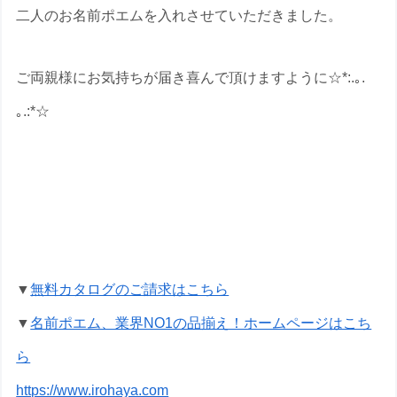
二人のお名前ポエムを入れさせていただきました。
ご両親様にお気持ちが届き喜んで頂けますように☆*:.｡.
｡.:*☆
銀婚式祝いの名前ポエムのプレゼントな
ら いろは屋へ
▼
無料カタログのご請求はこちら
▼
名前ポエム、業界NO1の品揃え！ホームページはこち
ら
https://www.irohaya.com