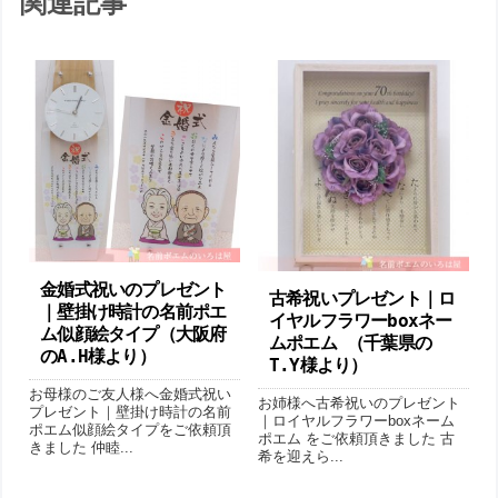
関連記事
金婚式祝いのプレゼント
古希祝いプレゼント｜ロ
｜壁掛け時計の名前ポエ
イヤルフラワーboxネー
ム似顔絵タイプ（ 大阪府
ムポエム （千葉県の
のA.H様より ）
T.Y様より ）
お母様のご友人様へ金婚式祝い
お姉様へ古希祝いのプレゼント
プレゼント｜壁掛け時計の名前
｜ロイヤルフラワーboxネーム
ポエム似顔絵タイプをご依頼頂
ポエム をご依頼頂きました 古
きました 仲睦...
希を迎えら...