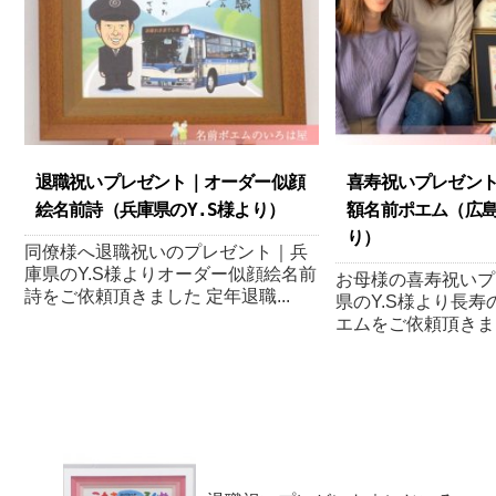
退職祝いプレゼント｜オーダー似顔
喜寿祝いプレゼン
絵名前詩 （兵庫県のY.S様より ）
額名前ポエム（広島
り ）
同僚様へ退職祝いのプレゼント｜兵
庫県のY.S様よりオーダー似顔絵名前
お母様の喜寿祝いプ
詩をご依頼頂きました 定年退職...
県のY.S様より長
エムをご依頼頂きまし