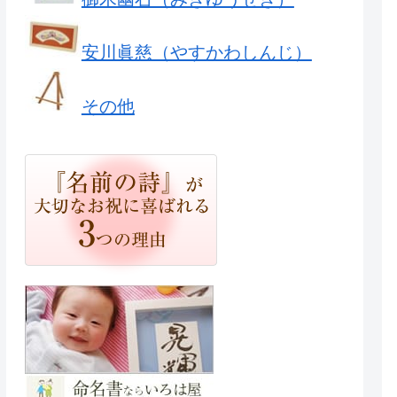
安川眞慈（やすかわしんじ）
その他