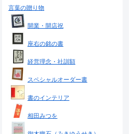
言葉の贈り物
開業・開店祝
座右の銘の書
経営理念・社訓額
スペシャルオーダー書
書のインテリア
相田みつを
御木幽石（みきゆうせき）