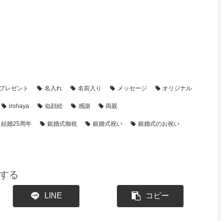
・制作事例】
プレゼント
名入れ
名前入り
メッセージ
オリジナル
irohaya
似顔絵
感謝
両親
結婚25周年
銀婚式御祝
銀婚式祝い
銀婚式のお祝い
する
LINE
コピー