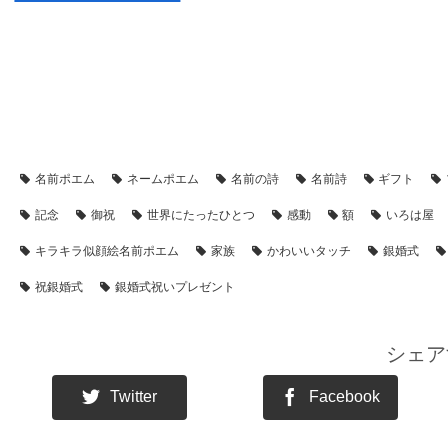
【アイテム別・お客様事例】
【似顔絵】名前ポエム
【シーン別
【金婚式・銀婚式・真珠婚式・結婚記念日】プレゼント・名前ポエム
名前ポエム
ネームポエム
名前の詩
名前詩
ギフト
記念
御祝
世界にたったひとつ
感動
額
いろは屋
キラキラ似顔絵名前ポエム
家族
かわいいタッチ
銀婚式
祝銀婚式
銀婚式祝いプレゼント
シェア
Twitter
Facebook