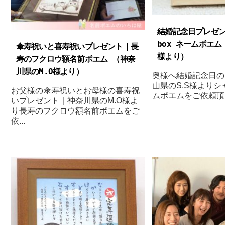
結婚記念日プレゼ
box ネームポエム
傘寿祝いと喜寿祝いプレゼント｜長
様より ）
寿のフクロウ額名前ポエム （神奈
川県のM.O様より ）
奥様へ結婚記念日の
山県のS.S様よりシ
お父様の傘寿祝いとお母様の喜寿祝
ムポエムをご依頼頂き
いプレゼント｜神奈川県のM.O様よ
り長寿のフクロウ額名前ポエムをご
依...