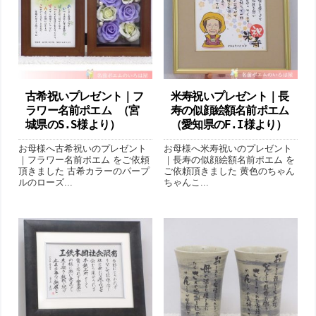
古希祝いプレゼント｜フ
米寿祝いプレゼント｜長
ラワー名前ポエム （宮
寿の似顔絵額名前ポエム
城県のS.S様より ）
（愛知県のF.I様より ）
お母様へ古希祝いのプレゼント
お母様へ米寿祝いのプレゼント
｜フラワー名前ポエム をご依頼
｜長寿の似顔絵額名前ポエム を
頂きました 古希カラーのパープ
ご依頼頂きました 黄色のちゃん
ルのローズ...
ちゃんこ...