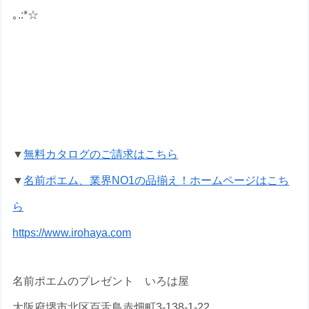
｡.:*☆
銀婚式祝いの名前ポエムのプレゼントな
ら いろは屋へ
▼
無料カタログのご請求はこちら
▼
名前ポエム、業界NO1の品揃え！ホームページはこち
ら
https://www.irohaya.com
名前ポエムのプレゼント いろは屋
大阪府堺市北区百舌鳥赤畑町3-138-1-22