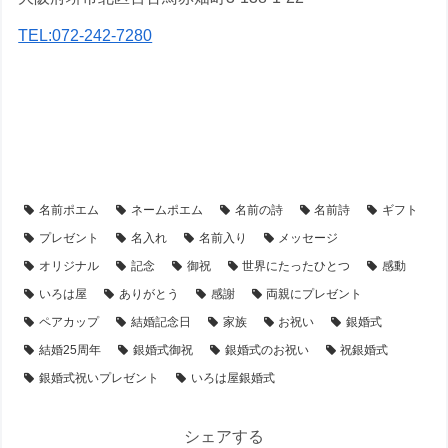
TEL:072-242-7280
【アイテム別・お客様事例】
【シーン別・制作事例】
【陶器・タンブラー】の名前ポエム
【金婚式・銀婚式・真珠婚式・結婚記念日】プレゼント・名前ポエム
名前ポエム
ネームポエム
名前の詩
名前詩
ギフト
プレゼント
名入れ
名前入り
メッセージ
オリジナル
記念
御祝
世界にたったひとつ
感動
いろは屋
ありがとう
感謝
両親にプレゼント
ペアカップ
結婚記念日
家族
お祝い
銀婚式
結婚25周年
銀婚式御祝
銀婚式のお祝い
祝銀婚式
銀婚式祝いプレゼント
いろは屋銀婚式
シェアする