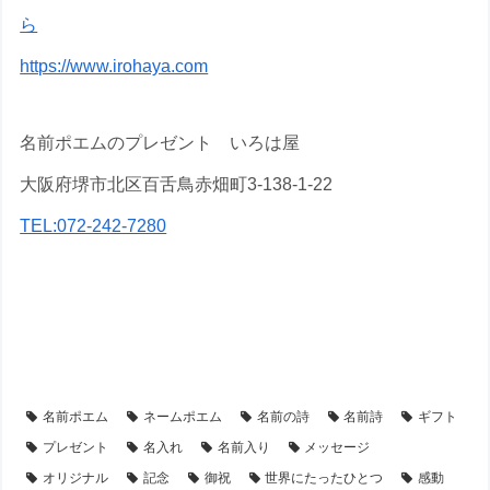
ら
https://www.irohaya.com
名前ポエムのプレゼント いろは屋
大阪府堺市北区百舌鳥赤畑町3-138-1-22
TEL:072-242-7280
【アイテム別・お客様事例】
【シーン別・制作事例】
【フラワーアレンジ】の名前ポエム
【開業・開店祝い】のプレゼント・名前ポエム
名前ポエム
ネームポエム
名前の詩
名前詩
ギフト
プレゼント
名入れ
名前入り
メッセージ
オリジナル
記念
御祝
世界にたったひとつ
感動