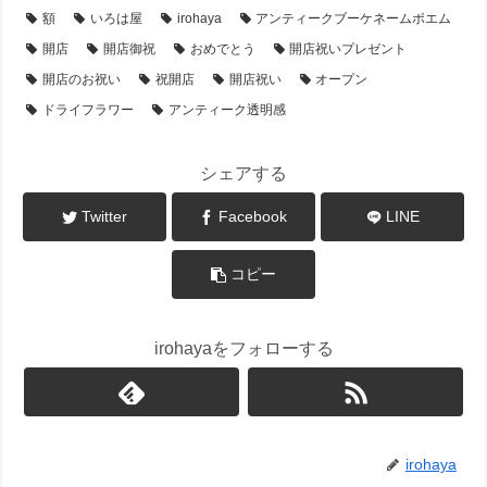
額
いろは屋
irohaya
アンティークブーケネームポエム
開店
開店御祝
おめでとう
開店祝いプレゼント
開店のお祝い
祝開店
開店祝い
オープン
ドライフラワー
アンティーク透明感
シェアする
Twitter
Facebook
LINE
コピー
irohayaをフォローする
irohaya