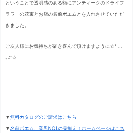
ということで透明感のある額にアンティークのドライフ
ラワーの花束とお店の名前ポエムとを入れさせていただ
きました。
ご友人様にお気持ちが届き喜んで頂けますように☆*:.｡.
｡.:*☆
開店祝いの名前ポエムのプレゼントな
ら いろは屋へ
▼
無料カタログのご請求はこちら
▼
名前ポエム、業界NO1の品揃え！ホームページはこち