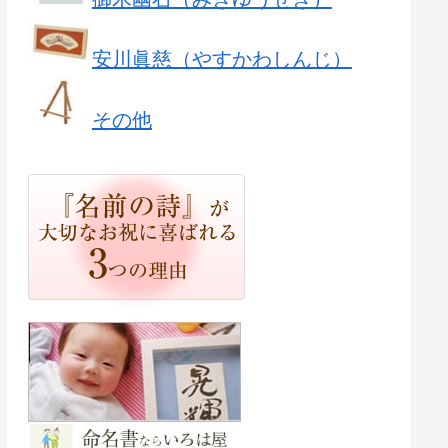
安川眞慈（やすかわしんじ）
その他