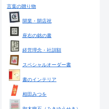
言葉の贈り物
開業・開店祝
座右の銘の書
経営理念・社訓額
スペシャルオーダー書
書のインテリア
相田みつを
御木幽石（みきゆうせき）