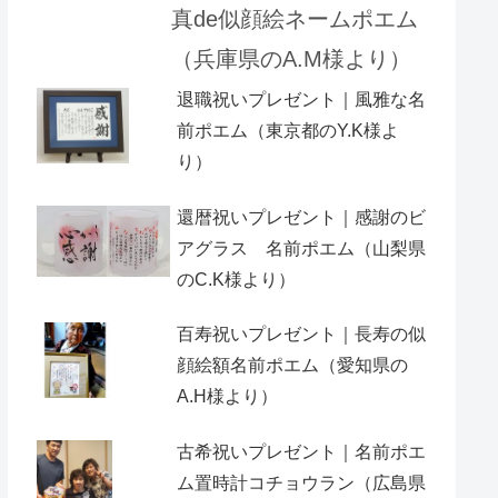
真de似顔絵ネームポエム
（兵庫県のA.M様より）
退職祝いプレゼント｜風雅な名
前ポエム（東京都のY.K様よ
り）
還暦祝いプレゼント｜感謝のビ
アグラス 名前ポエム（山梨県
のC.K様より）
百寿祝いプレゼント｜長寿の似
顔絵額名前ポエム（愛知県の
A.H様より ）
古希祝いプレゼント｜名前ポエ
ム置時計コチョウラン（広島県