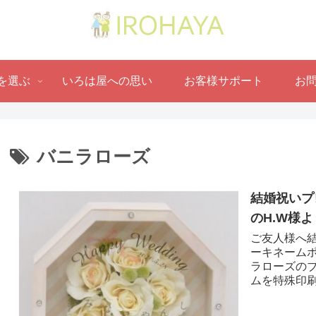
を選ぶ
いろは屋への思い
お客様サポート
お
バニラローズ
結婚祝いプ
のH.W様よ
ご友人様へ結
ーキネーム
ラローズの
ムを特殊印刷