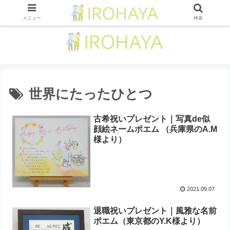
メニュー
検索
世界にたったひとつ
古希祝いプレゼント｜写真de似
顔絵ネームポエム （兵庫県のA.M
様より）
2021.09.07
退職祝いプレゼント｜風雅な名前
ポエム（東京都のY.K様より）