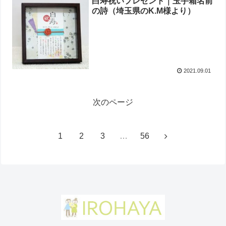
白寿祝いプレゼント｜玉手箱名前
の詩（埼玉県のK.M様より）
2021.09.01
次のページ
1
2
3
…
56