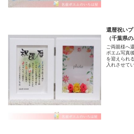
還暦祝いプ
（千葉県のJ
ご両親様へ還
ポエム写真後
を迎えられ
入れさせてい