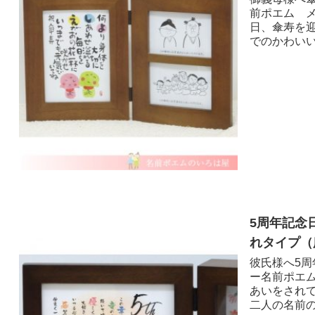
前ポエム メ
日、傘寿を
でのかわいい
5周年記念
れタイプ（広
彼氏様へ5周
ー名前ポエ
あいをされ
二人の名前の