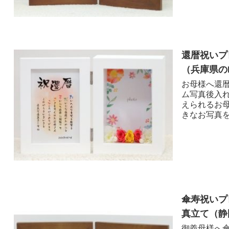
還暦祝いプ
（兵庫県のR
お母様へ還暦
ム写真後入れ
えられるお
きなお写真を
傘寿祝いプ
真立て（静岡
御義母様へ傘