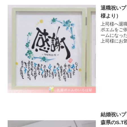
退職祝いプ
様より ）
上司様へ退職
ポエムをご
ームになっ
上司様にお気
結婚祝いプ
森県のS.T