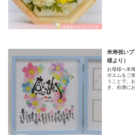
米寿祝いプ
様より ）
お母様へ米寿
ポエムをご
うことで、
き、右側にお