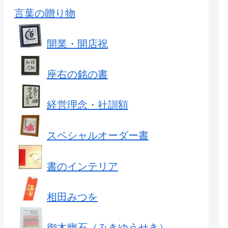
言葉の贈り物
開業・開店祝
座右の銘の書
経営理念・社訓額
スペシャルオーダー書
書のインテリア
相田みつを
御木幽石（みきゆうせき）