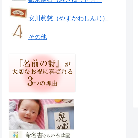
安川眞慈（やすかわしんじ）
その他