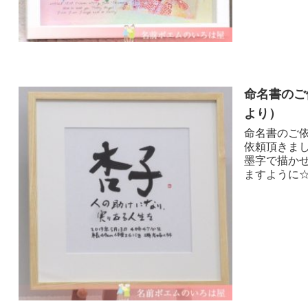
命名書のご
より ）
命名書のご依
依頼頂きま
墨字で描か
ますように☆*:.