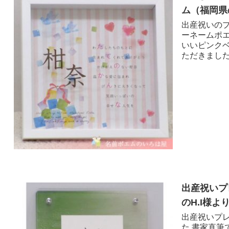
ム（福岡県の
出産祝いのプ
ーネームポ
いいピンク
ただきました
出産祝いプ
のH.I様より
出産祝いプ
た 書家直筆