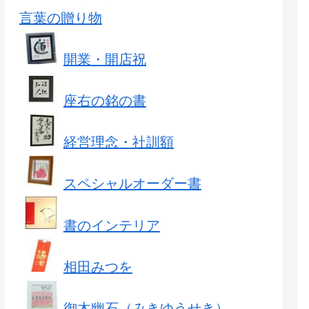
言葉の贈り物
開業・開店祝
座右の銘の書
経営理念・社訓額
スペシャルオーダー書
書のインテリア
相田みつを
御木幽石（みきゆうせき）