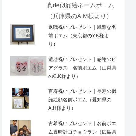
真de似顔絵ネームポエム
（兵庫県のA.M様より）
退職祝いプレゼント｜風雅な名
前ポエム（東京都のY.K様よ
り）
還暦祝いプレゼント｜感謝のビ
アグラス 名前ポエム（山梨県
のC.K様より）
百寿祝いプレゼント｜長寿の似
顔絵額名前ポエム（愛知県の
A.H様より ）
古希祝いプレゼント｜名前ポエ
ム置時計コチョウラン（広島県