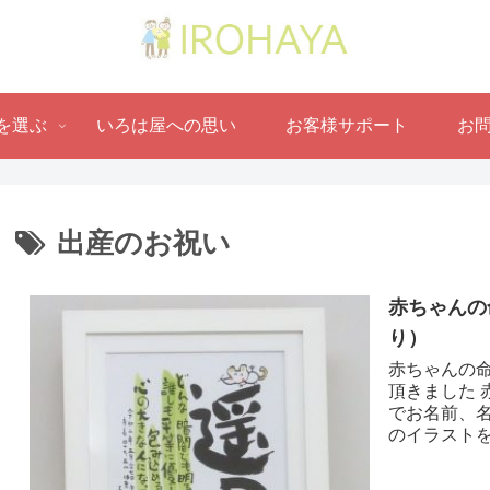
を選ぶ
いろは屋への思い
お客様サポート
お
出産のお祝い
赤ちゃんの
り ）
赤ちゃんの命
頂きました
でお名前、
のイラストを