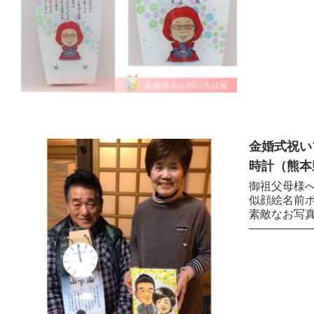
金婚式祝い
時計（熊本県
御祖父母様へ
似顔絵名前
素敵なお写
——————