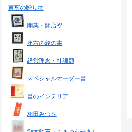
言葉の贈り物
開業・開店祝
座右の銘の書
経営理念・社訓額
スペシャルオーダー書
書のインテリア
相田みつを
御木幽石（みきゆうせき）