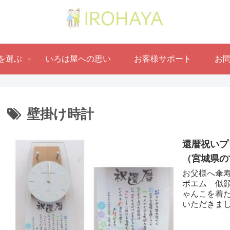
を選ぶ
いろは屋への思い
お客様サポート
お
壁掛け時計
還暦祝いプ
（宮城県のT
お父様へ傘寿
ポエム 似
ゃんこを着
いただきまし