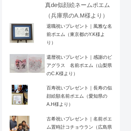
真de似顔絵ネームポエム
（兵庫県のA.M様より）
退職祝いプレゼント｜風雅な名
前ポエム（東京都のY.K様よ
り）
還暦祝いプレゼント｜感謝のビ
アグラス 名前ポエム（山梨県
のC.K様より）
百寿祝いプレゼント｜長寿の似
顔絵額名前ポエム（愛知県の
A.H様より ）
古希祝いプレゼント｜名前ポエ
ム置時計コチョウラン（広島県