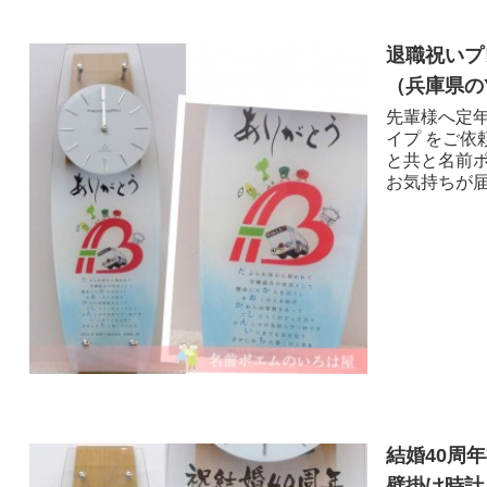
退職祝いプ
（兵庫県のY
先輩様へ定
イプ をご依
と共と名前
お気持ちが届き
結婚40周
壁掛け時計