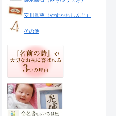
安川眞慈（やすかわしんじ）
その他