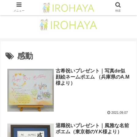
メニュー
検索
感動
古希祝いプレゼント｜写真de似
顔絵ネームポエム （兵庫県のA.M
様より）
2021.09.07
退職祝いプレゼント｜風雅な名前
ポエム（東京都のY.K様より）