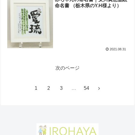
命名書 （栃木県のY.H様より）
2021.08.31
次のページ
1
2
3
…
54