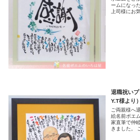
ームになっ
上司様にお気
退職祝いプ
Y.T様より 
ご両親様へ退
絵名前ポエ
家直筆で仲
きました。 