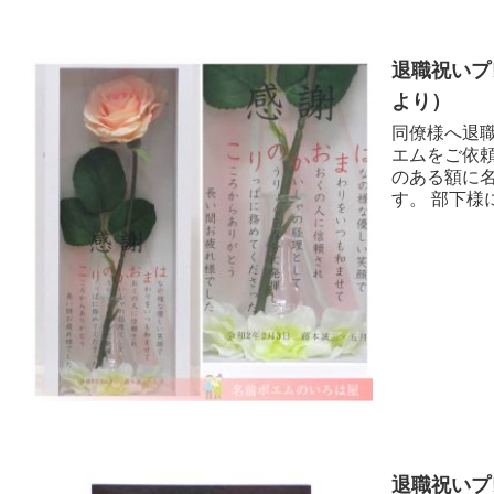
退職祝いプ
より ）
同僚様へ退職
エムをご依
のある額に
す。 部下様
退職祝いプ