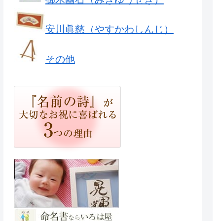
安川眞慈（やすかわしんじ）
その他