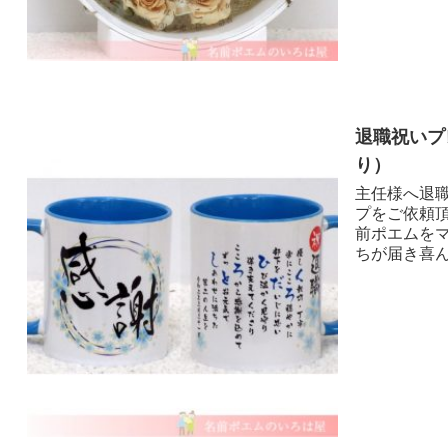
退職祝いプ
り ）
主任様へ退職
プをご依頼
前ポエムを
ちが届き喜んで頂