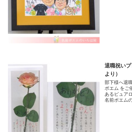
退職祝いプ
より ）
部下様へ退職
ポエム をご
あるピュア
名前ポエムの