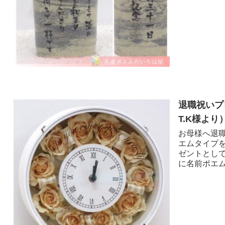
退職祝いプ
T.K様より 
お母様へ退職
エムタイプ
ゼントとし
に名前ポエム