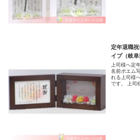
定年退職祝
イプ（岐阜県
上司様へ定年
名前ポエム
れる上司様
です。 上司