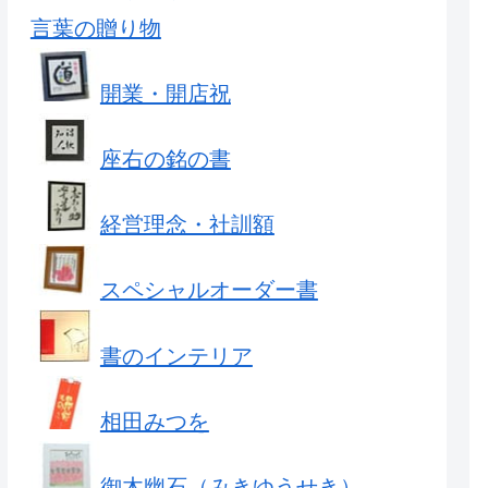
言葉の贈り物
開業・開店祝
座右の銘の書
経営理念・社訓額
スペシャルオーダー書
書のインテリア
相田みつを
御木幽石（みきゆうせき）