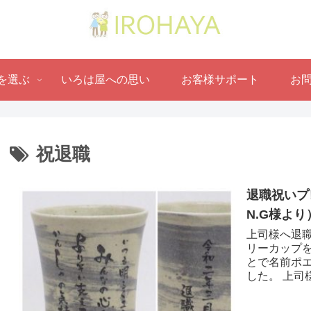
を選ぶ
いろは屋への思い
お客様サポート
お
祝退職
退職祝いプ
N.G様より 
上司様へ退職
リーカップ
とで名前ポ
した。 上司