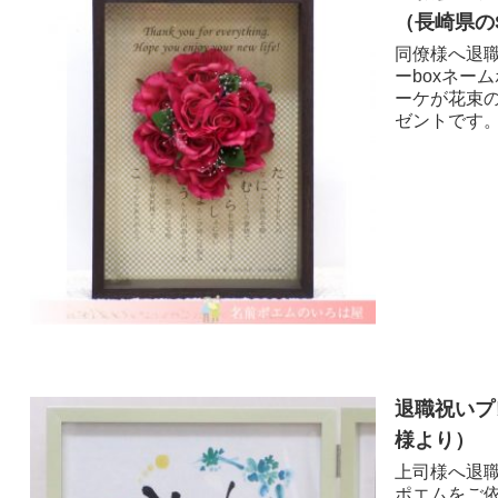
（長崎県のS
同僚様へ退職
ーboxネー
ーケが花束
ゼントです。
退職祝いプ
様より ）
上司様へ退職
ポエムをご