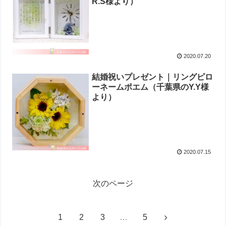
R.S様より ）
2020.07.20
結婚祝いプレゼント｜リングピロ
ーネームポエム（千葉県のY.Y様
より ）
2020.07.15
次のページ
1
2
3
…
5