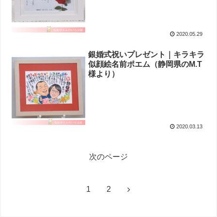
2020.05.29
銀婚式祝いプレゼント｜キラキラ
似顔絵名前ポエム（静岡県のM.T
様より ）
2020.03.13
次のページ
1
2