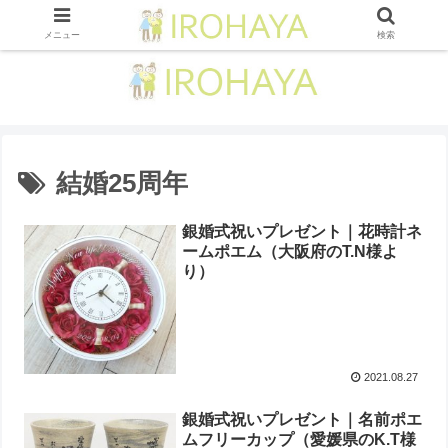
メニュー
検索
結婚25周年
銀婚式祝いプレゼント｜花時計ネ
ームポエム（大阪府のT.N様よ
り ）
2021.08.27
銀婚式祝いプレゼント｜名前ポエ
ムフリーカップ（愛媛県のK.T様