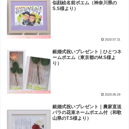
似顔絵名前ポエム（神奈川県の
S.S様より ）
2020.07.31
銀婚式祝いプレゼント｜ひとつネ
ームポエム（東京都のM.S様よ
り）
2020.06.29
銀婚式祝いプレゼント｜農家直送
バラの花束ネームポエム付（和歌
山県のT.S様より ）