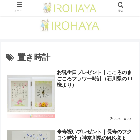
メニュー
検索
置き時計
お誕生日プレゼント｜こころのま
ごころフラワー時計（石川県のT.I
様より ）
2020.10.20
傘寿祝いプレゼント｜長寿のフク
ロウ時計（神奈川県のM.K様よ