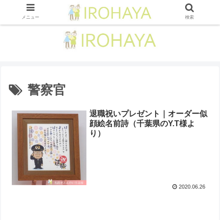
メニュー
検索
警察官
退職祝いプレゼント｜オーダー似
顔絵名前詩（千葉県のY.T様よ
り ）
2020.06.26