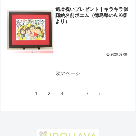
還暦祝いプレゼント｜キラキラ似
顔絵名前ポエム（ 徳島県のA.K様
より）
2020.09.08
次のページ
1
2
3
…
7