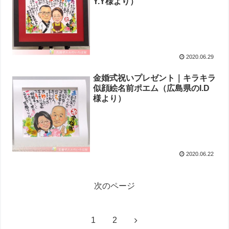
Y.Y様より ）
2020.06.29
金婚式祝いプレゼント｜キラキラ
似顔絵名前ポエム（広島県のI.D
様より ）
2020.06.22
次のページ
1
2