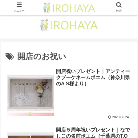
メニュー
検索
開店のお祝い
開店祝いプレゼント｜アンティー
クブーケネームポエム（神奈川県
のA.S様より ）
2020.06.24
開店５周年祝いプレゼント｜なで
しこの名前ポエム（千葉県のT.O