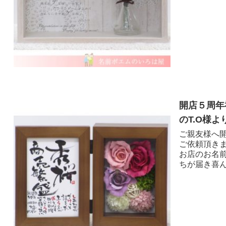
開店５周年
のT.O様より
ご親友様へ
ご依頼頂き
お店のお名
ちが届き喜んで頂