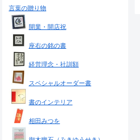
言葉の贈り物
開業・開店祝
座右の銘の書
経営理念・社訓額
スペシャルオーダー書
書のインテリア
相田みつを
御木幽石（みきゆうせき）