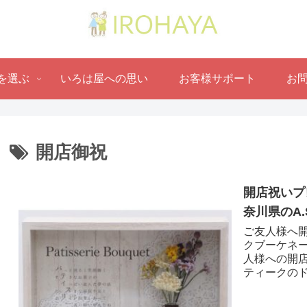
を選ぶ
いろは屋への思い
お客様サポート
お
開店御祝
開店祝いプ
奈川県のA.
ご友人様へ開
クブーケネー
人様への開
ティークのド