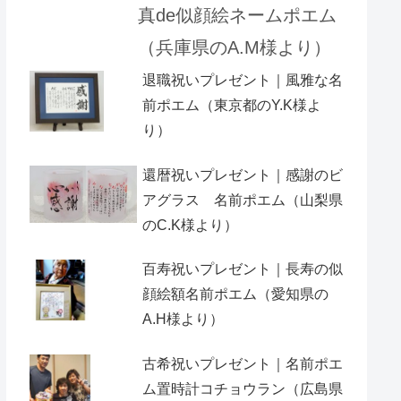
真de似顔絵ネームポエム
（兵庫県のA.M様より）
退職祝いプレゼント｜風雅な名
前ポエム（東京都のY.K様よ
り）
還暦祝いプレゼント｜感謝のビ
アグラス 名前ポエム（山梨県
のC.K様より）
百寿祝いプレゼント｜長寿の似
顔絵額名前ポエム（愛知県の
A.H様より ）
古希祝いプレゼント｜名前ポエ
ム置時計コチョウラン（広島県