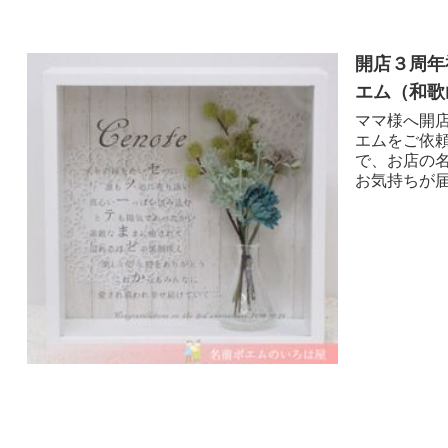
開店３周年
エム （和歌
ママ様へ開
エムをご依
で、お店の
お気持ちが届き