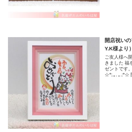
開店祝いの
Y.K様より 
ご友人様へ
きました 
ゼントです
☆*:.｡. ｡