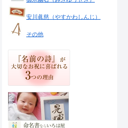
安川眞慈（やすかわしんじ）
その他