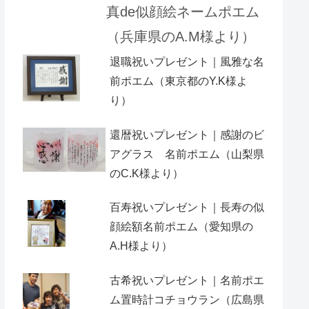
真de似顔絵ネームポエム
（兵庫県のA.M様より）
退職祝いプレゼント｜風雅な名
前ポエム（東京都のY.K様よ
り）
還暦祝いプレゼント｜感謝のビ
アグラス 名前ポエム（山梨県
のC.K様より）
百寿祝いプレゼント｜長寿の似
顔絵額名前ポエム（愛知県の
A.H様より ）
古希祝いプレゼント｜名前ポエ
ム置時計コチョウラン（広島県