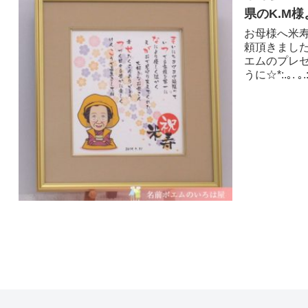
県のK.M様
お母様へ米
頼頂きまし
エムのプレ
うに☆*:.｡. 