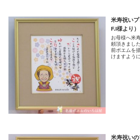
米寿祝いプ
F.I様より ）
お母様へ米
頼頂きまし
前ポエムを
けますように☆*:
米寿祝いの