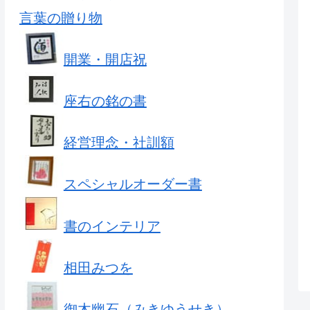
言葉の贈り物
開業・開店祝
座右の銘の書
経営理念・社訓額
スペシャルオーダー書
書のインテリア
相田みつを
御木幽石（みきゆうせき）