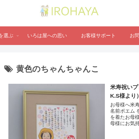
を選ぶ
いろは屋への思い
お客様サポート
お
黄色のちゃんちゃんこ
米寿祝いプ
K.S様より 
お母様へ米寿
名前ポエム 
を着たお母
母様にお気持