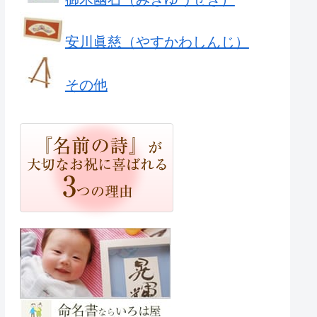
安川眞慈（やすかわしんじ）
その他