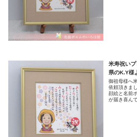
米寿祝いプ
県のK.Y様
御祖母様へ
依頼頂きま
顔絵と名前
が届き喜んで頂け