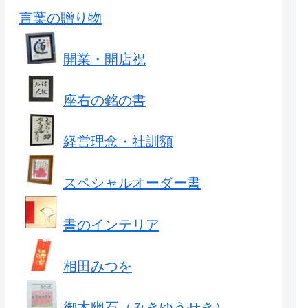
言葉の贈り物
開業・開店祝
座右の銘の書
経営理念・社訓額
スペシャルオーダー書
書のインテリア
相田みつを
御木幽石（みきゆうせき）