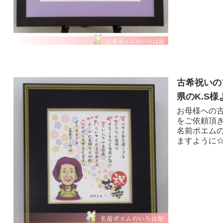
古希祝いの
県のK.S様
お母様への
をご依頼頂
名前ポエム
ますように☆*:.