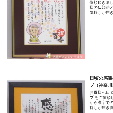
依頼頂きま
様の似顔絵
気持ちが届き喜
日頃の感謝
プ （神奈川
お母様へ日
プ をご依頼
から漢字で
持ちが届き喜ん