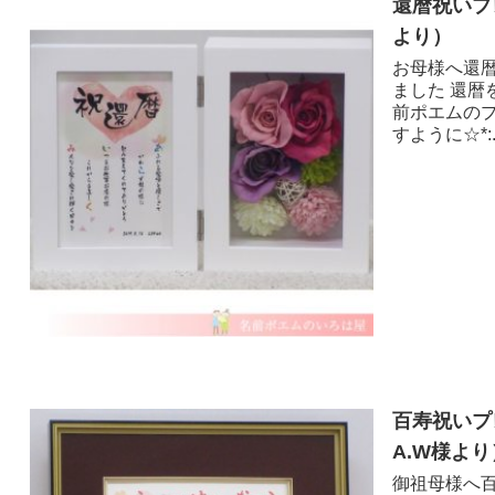
還暦祝いプ
より ）
お母様へ還
ました 還
前ポエムの
すように☆*:.｡
百寿祝いプ
A.W様より
御祖母様へ