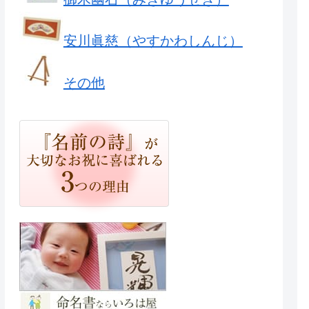
安川眞慈（やすかわしんじ）
その他