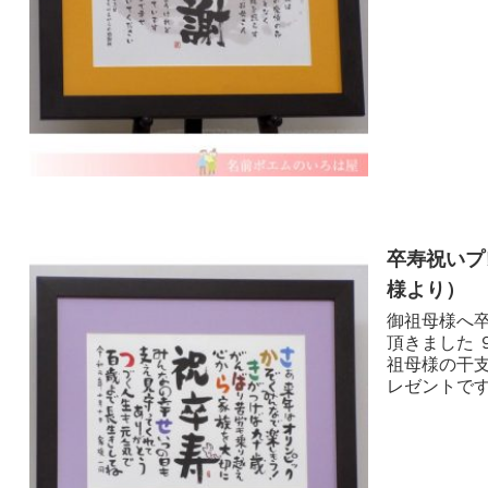
卒寿祝いプ
様より ）
御祖母様へ
頂きました
祖母様の干
レゼントです