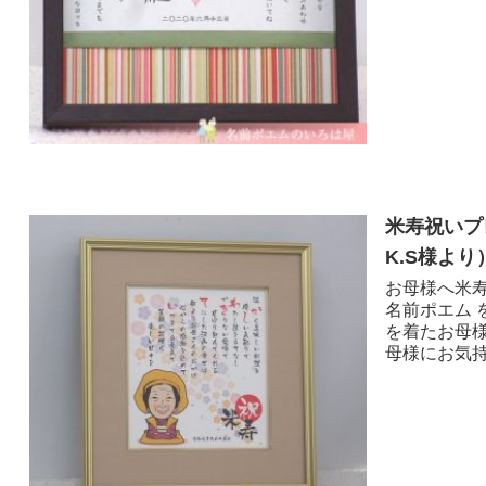
米寿祝いプ
K.S様より 
お母様へ米寿
名前ポエム 
を着たお母
母様にお気持