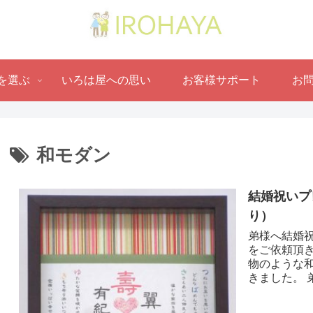
を選ぶ
いろは屋への思い
お客様サポート
お
和モダン
結婚祝いプ
り ）
弟様へ結婚祝
をご依頼頂
物のような
きました。 