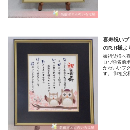
喜寿祝いプ
のR.H様よ
御祖父様へ喜
ロウ額名前
かわいいフ
す。 御祖父