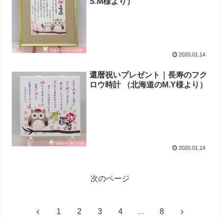
S.M様より ）
2020.01.14
還暦祝いプレゼント｜長寿のフク
ロウ時計 （北海道のM.Y様より ）
2020.01.14
次のページ
1
2
3
4
…
8