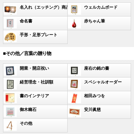
名入れ（エッチング）商品
ウェルカムボード
命名書
赤ちゃん筆
手形・足形プレート
■その他／言葉の贈り物
開業・開店祝い
座右の銘の書
経営理念・社訓額
スペシャルオーダー
書のインテリア
相田みつを
御木幽石
安川眞慈
その他