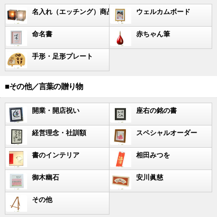
名入れ（エッチング）商品
ウェルカムボード
命名書
赤ちゃん筆
手形・足形プレート
■その他／言葉の贈り物
開業・開店祝い
座右の銘の書
経営理念・社訓額
スペシャルオーダー
書のインテリア
相田みつを
御木幽石
安川眞慈
その他