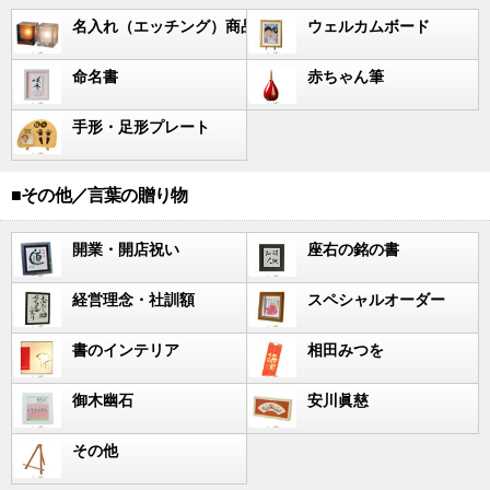
名入れ（エッチング）商品
ウェルカムボード
命名書
赤ちゃん筆
手形・足形プレート
■その他／言葉の贈り物
開業・開店祝い
座右の銘の書
経営理念・社訓額
スペシャルオーダー
書のインテリア
相田みつを
御木幽石
安川眞慈
その他