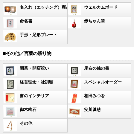
名入れ（エッチング）商品
ウェルカムボード
命名書
赤ちゃん筆
手形・足形プレート
■その他／言葉の贈り物
開業・開店祝い
座右の銘の書
経営理念・社訓額
スペシャルオーダー
書のインテリア
相田みつを
御木幽石
安川眞慈
その他