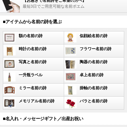
【お急ぎで名前詩をご希望の方へ】
最短3日でご用意可能な名前ポエム
■アイテムから名前の詩を選ぶ
額の名前の詩
似顔絵名前の詩
時計の名前の詩
フラワー名前の詩
写真と名前の詩
陶器の名前の詩
一升瓶ラベル
卓上名前の詩
ミラー名前の詩
掛軸の名前の詩
メモリアル名前の詩
バラと名前の詩
■名入れ・メッセージギフト／出産お祝い