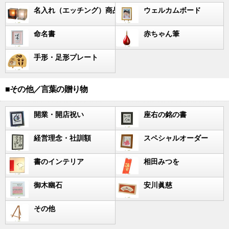
名入れ（エッチング）商品
ウェルカムボード
命名書
赤ちゃん筆
手形・足形プレート
■その他／言葉の贈り物
開業・開店祝い
座右の銘の書
経営理念・社訓額
スペシャルオーダー
書のインテリア
相田みつを
御木幽石
安川眞慈
その他