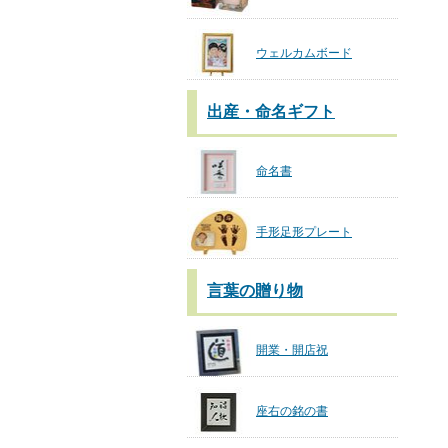
ウェルカムボード
出産・命名ギフト
命名書
手形足形プレート
言葉の贈り物
開業・開店祝
座右の銘の書