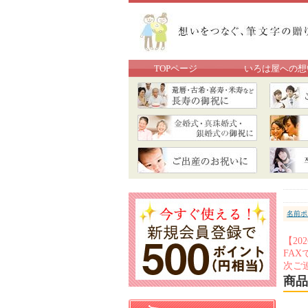
TOPページ
いろは屋への想
名前ポ
【2
FA
次ご
商品