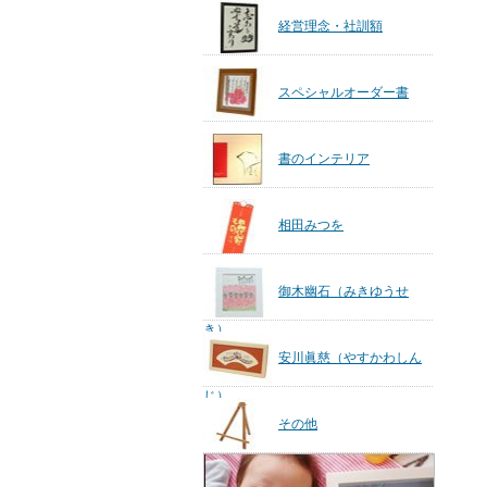
経営理念・社訓額
スペシャルオーダー書
書のインテリア
相田みつを
御木幽石（みきゆうせ
き）
安川眞慈（やすかわしん
じ）
その他