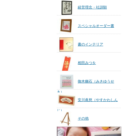
経営理念・社訓額
スペシャルオーダー書
書のインテリア
相田みつを
御木幽石（みきゆうせ
き）
安川眞慈（やすかわしん
じ）
その他