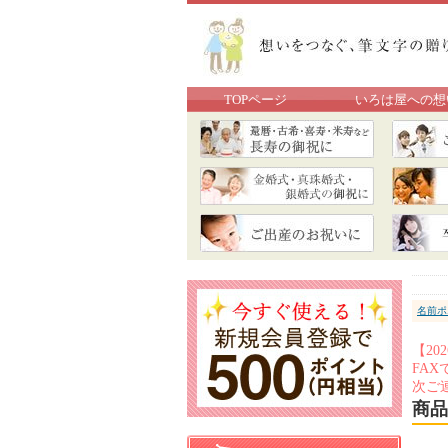
TOPページ
いろは屋への想
名前ポ
【2
FA
次ご
商品