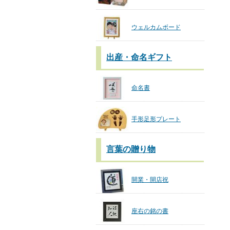
ウェルカムボード
出産・命名ギフト
命名書
手形足形プレート
言葉の贈り物
開業・開店祝
座右の銘の書