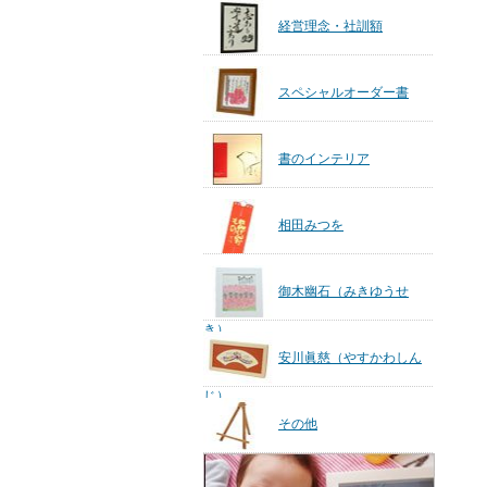
経営理念・社訓額
スペシャルオーダー書
書のインテリア
相田みつを
御木幽石（みきゆうせ
き）
安川眞慈（やすかわしん
じ）
その他