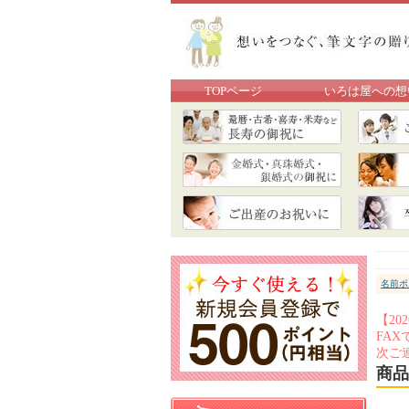
TOPページ
いろは屋への想
名前ポ
【2
FA
次ご
商品