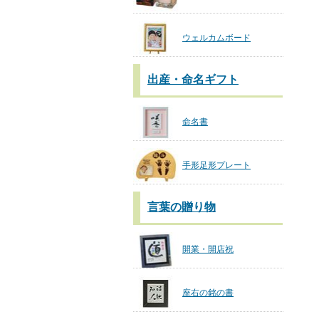
ウェルカムボード
出産・命名ギフト
命名書
手形足形プレート
言葉の贈り物
開業・開店祝
座右の銘の書