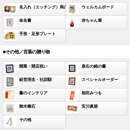
名入れ（エッチング）商品
ウェルカムボード
命名書
赤ちゃん筆
手形・足形プレート
■その他／言葉の贈り物
開業・開店祝い
座右の銘の書
経営理念・社訓額
スペシャルオーダー
書のインテリア
相田みつを
御木幽石
安川眞慈
その他