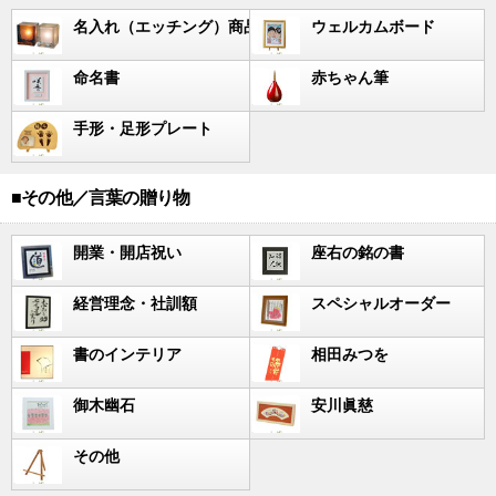
名入れ（エッチング）商品
ウェルカムボード
命名書
赤ちゃん筆
手形・足形プレート
■その他／言葉の贈り物
開業・開店祝い
座右の銘の書
経営理念・社訓額
スペシャルオーダー
書のインテリア
相田みつを
御木幽石
安川眞慈
その他