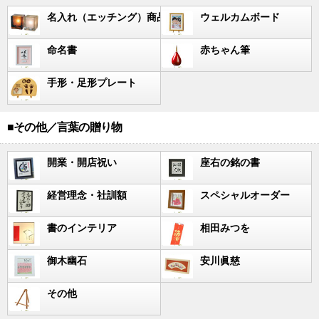
名入れ（エッチング）商品
ウェルカムボード
命名書
赤ちゃん筆
手形・足形プレート
■その他／言葉の贈り物
開業・開店祝い
座右の銘の書
経営理念・社訓額
スペシャルオーダー
書のインテリア
相田みつを
御木幽石
安川眞慈
その他