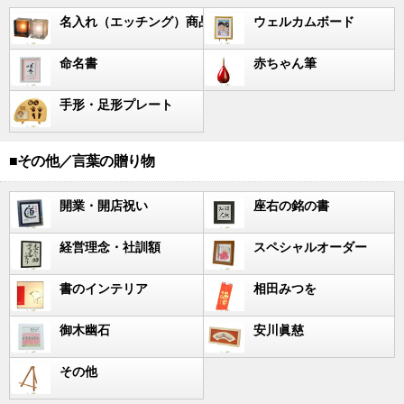
名入れ（エッチング）商品
ウェルカムボード
命名書
赤ちゃん筆
手形・足形プレート
■その他／言葉の贈り物
開業・開店祝い
座右の銘の書
経営理念・社訓額
スペシャルオーダー
書のインテリア
相田みつを
御木幽石
安川眞慈
その他