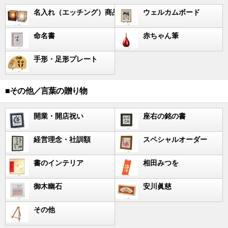
名入れ（エッチング）商品
ウェルカムボード
命名書
赤ちゃん筆
手形・足形プレート
■その他／言葉の贈り物
開業・開店祝い
座右の銘の書
経営理念・社訓額
スペシャルオーダー
書のインテリア
相田みつを
御木幽石
安川眞慈
その他