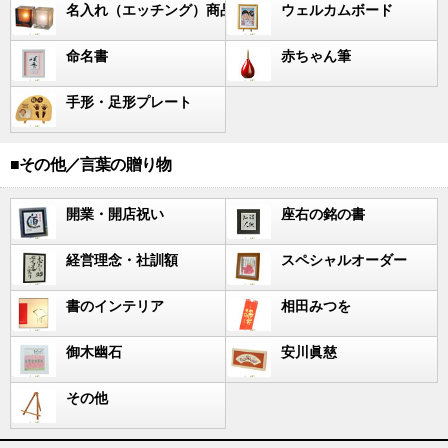
名入れ（エッチング）商品
ウェルカムボード
命名書
赤ちゃん筆
手形・足形プレート
■その他／言葉の贈り物
開業・開店祝い
座右の銘の書
経営理念・社訓額
スペシャルオーダー
書のインテリア
相田みつを
御木幽石
安川眞慈
その他