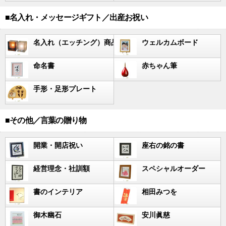
■名入れ・メッセージギフト／出産お祝い
名入れ（エッチング）商品
ウェルカムボード
命名書
赤ちゃん筆
手形・足形プレート
■その他／言葉の贈り物
開業・開店祝い
座右の銘の書
経営理念・社訓額
スペシャルオーダー
書のインテリア
相田みつを
御木幽石
安川眞慈